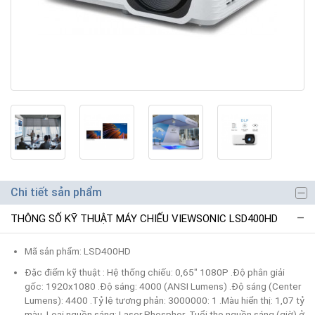
Chi tiết sản phẩm
THÔNG SỐ KỸ THUẬT MÁY CHIẾU VIEWSONIC LSD400HD
Mã sản phẩm: LSD400HD
Đặc điểm kỹ thuật : Hệ thống chiếu: 0,65" 1080P .Độ phân giải
gốc: 1920x1080 .Độ sáng: 4000 (ANSI Lumens) .Độ sáng (Center
Lumens): 4400 .Tỷ lệ tương phản: 3000000: 1 .Màu hiển thị: 1,07 tỷ
màu .Loại nguồn sáng: Laser Phosphor .Tuổi thọ nguồn sáng (giờ) ở