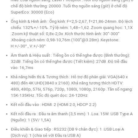
chế độ bình thường: 20000 .Tuổi thọ nguồn sáng (giờ) ở chế độ
SuperEco: 30000 (Eco)
Ống kính & Hình ảnh : Ống kính: F=2,5-2,67, f=21,86-24mm .Độ lệch
chiếu: 132%+/-10% .Tỷ lệ ném: 1,48~1,62 .Zoom quang học: 1,1X
.Zoom kỹ thuật số: 0,8x-2,0x .Kích thước hình ảnh: 30"-300"
.Khoảng cách ném: 0,98-10,76m (100"@3.28m) .Keystone:
H:+/-30° , V:+/-30°
Âm thanh & Hiệu suất : Tiếng ồn có thể nghe được (Bình thường):
32dB .Tiếng ồn có thể nghe được (Tiết kiệm): 27dB .Độ trễ đầu
vào: 16,7ms
Khả năng hiển thị & Tương thích : Hỗ trợ độ phân giải: VGA(640 x
480) đến 4K UHD(3840 x 2160) .Khả năng tương thích HDTV:
480i, 480p, 576i, 576p, 720p, 1080i, 1080p, 2160p .Tần số ngang:
15K-135KHz .Tốc độ quét dọc: 24-120Hz
Kết nối đầu vào : HDMI: 2 (HDMI 2.0, HDCP 2.2)
Kết nối đầu ra : Đầu ra âm thanh (3,5 mm): 1 .Loa: 15W .USB Type A
(Nguồn): 1 (5V/ 1,5A)
Điều khiển & Giao tiếp : RS232 (DB 9 chân đực): 1 .USB Loại A
(Dịch vụ): 1 (chia sẻ với Đầu ra USB A)