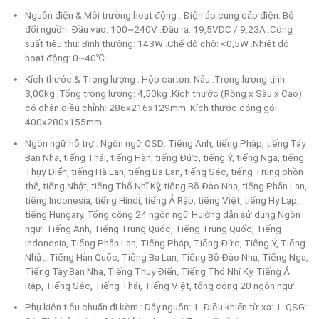
Nguồn điện & Môi trường hoạt động : Điện áp cung cấp điện: Bộ
đổi nguồn: Đầu vào: 100~240V .Đầu ra: 19,5VDC / 9,23A .Công
suất tiêu thụ: Bình thường: 143W .Chế độ chờ: <0,5W .Nhiệt độ
hoạt động: 0~40℃
Kích thước & Trọng lượng : Hộp carton: Nâu .Trọng lượng tịnh :
3,00kg .Tổng trọng lượng: 4,50kg .Kích thước (Rộng x Sâu x Cao)
có chân điều chỉnh: 286x216x129mm .Kích thước đóng gói:
400x280x155mm
Ngôn ngữ hỗ trợ : Ngôn ngữ OSD: Tiếng Anh, tiếng Pháp, tiếng Tây
Ban Nha, tiếng Thái, tiếng Hàn, tiếng Đức, tiếng Ý, tiếng Nga, tiếng
Thụy Điển, tiếng Hà Lan, tiếng Ba Lan, tiếng Séc, tiếng Trung phồn
thể, tiếng Nhật, tiếng Thổ Nhĩ Kỳ, tiếng Bồ Đào Nha, tiếng Phần Lan,
tiếng Indonesia, tiếng Hindi, tiếng Ả Rập, tiếng Việt, tiếng Hy Lạp,
tiếng Hungary. Tổng cộng 24 ngôn ngữ Hướng dẫn sử dụng Ngôn
ngữ: Tiếng Anh, Tiếng Trung Quốc, Tiếng Trung Quốc, Tiếng
Indonesia, Tiếng Phần Lan, Tiếng Pháp, Tiếng Đức, Tiếng Ý, Tiếng
Nhật, Tiếng Hàn Quốc, Tiếng Ba Lan, Tiếng Bồ Đào Nha, Tiếng Nga,
Tiếng Tây Ban Nha, Tiếng Thụy Điển, Tiếng Thổ Nhĩ Kỳ, Tiếng Ả
Rập, Tiếng Séc, Tiếng Thái, Tiếng Việt, tổng cộng 20 ngôn ngữ
Phụ kiện tiêu chuẩn đi kèm : Dây nguồn: 1 .Điều khiển từ xa: 1 .QSG: