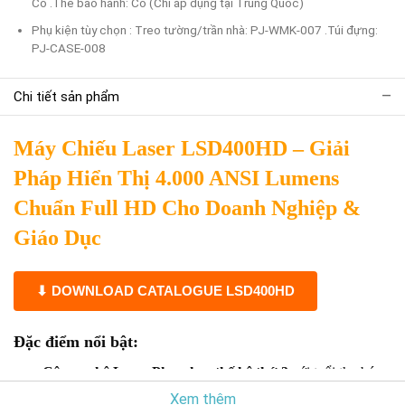
Có .Thẻ bảo hành: Có (Chỉ áp dụng tại Trung Quốc)
Phụ kiện tùy chọn : Treo tường/trần nhà: PJ-WMK-007 .Túi đựng:
PJ-CASE-008
Chi tiết sản phẩm
Máy Chiếu Laser LSD400HD – Giải
Pháp Hiển Thị 4.000 ANSI Lumens
Chuẩn Full HD Cho Doanh Nghiệp &
Giáo Dục
⬇ DOWNLOAD CATALOGUE LSD400HD
Đặc điểm nổi bật:
Công nghệ Laser Phosphor thế hệ thứ 3
với tuổi thọ bóng
đèn lên đến
30.000 giờ
, đảm bảo vận hành bền bỉ và tiết
Xem thêm