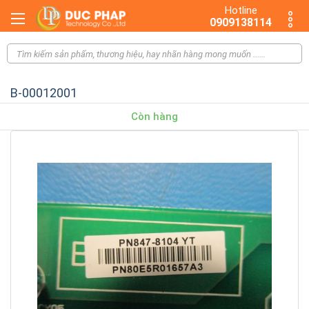
Hotline
0909138114
B-00012001
Còn hàng