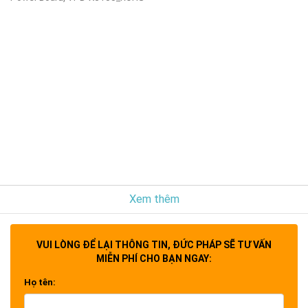
Xem thêm
VUI LÒNG ĐỂ LẠI THÔNG TIN, ĐỨC PHÁP SẼ TƯ VẤN
MIỄN PHÍ CHO BẠN NGAY:
Họ tên: