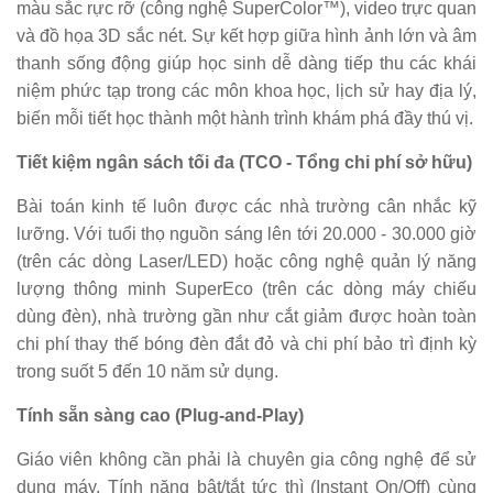
màu sắc rực rỡ (công nghệ SuperColor™), video trực quan
và đồ họa 3D sắc nét. Sự kết hợp giữa hình ảnh lớn và âm
thanh sống động giúp học sinh dễ dàng tiếp thu các khái
niệm phức tạp trong các môn khoa học, lịch sử hay địa lý,
biến mỗi tiết học thành một hành trình khám phá đầy thú vị.
Tiết kiệm ngân sách tối đa (TCO - Tổng chi phí sở hữu)
Bài toán kinh tế luôn được các nhà trường cân nhắc kỹ
lưỡng. Với tuổi thọ nguồn sáng lên tới 20.000 - 30.000 giờ
(trên các dòng Laser/LED) hoặc công nghệ quản lý năng
lượng thông minh SuperEco (trên các dòng máy chiếu
dùng đèn), nhà trường gần như cắt giảm được hoàn toàn
chi phí thay thế bóng đèn đắt đỏ và chi phí bảo trì định kỳ
trong suốt 5 đến 10 năm sử dụng.
Tính sẵn sàng cao (Plug-and-Play)
Giáo viên không cần phải là chuyên gia công nghệ để sử
dụng máy. Tính năng bật/tắt tức thì (Instant On/Off) cùng