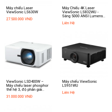
Máy chiếu Laser
Máy Chiếu 4K Laser
ViewSonic LS630W
ViewSonic LS832WU -
Sáng 5000 ANSI Lumens,
27.500.000 VNĐ
Tuổi Thọ 30.000 Giờ
Liên Hệ
ViewSonic LSD400W –
Máy chiếu ViewSonic
Máy chiếu laser phosphor
LS951WU
thế hệ 3, độ phân giải
Liên Hệ
WXGA, chiếu linh hoạt
31.000.000 VNĐ
360°