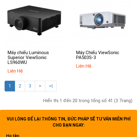
Máy chiếu Luminous
Máy Chiếu ViewSonic
Superior ViewSonic
PA503S-3
LS960WU
Liên Hệ
Liên Hệ
1
2
3
>
>|
Hiển thị 1 đến 20 trong tổng số 41 (3 Trang)
VUI LÒNG ĐỂ LẠI THÔNG TIN, ĐỨC PHÁP SẼ TƯ VẤN MIỄN PHÍ
CHO BẠN NGAY:
Họ tên: