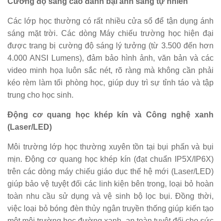
Cường độ sáng cao đánh bại ánh sáng tự nhiên
Các lớp học thường có rất nhiều cửa sổ để tận dụng ánh
sáng mặt trời. Các dòng Máy chiếu trường học hiện đại
được trang bị cường độ sáng lý tưởng (từ 3.500 đến hơn
4.000 ANSI Lumens), đảm bảo hình ảnh, văn bản và các
video minh họa luôn sắc nét, rõ ràng mà không cần phải
kéo rèm làm tối phòng học, giúp duy trì sự tỉnh táo và tập
trung cho học sinh.
Động cơ quang học khép kín và Công nghệ xanh
(Laser/LED)
Môi trường lớp học thường xuyên tồn tại bụi phấn và bụi
mịn. Động cơ quang học khép kín (đạt chuẩn IP5X/IP6X)
trên các dòng máy chiếu giáo dục thế hệ mới (Laser/LED)
giúp bảo vệ tuyệt đối các linh kiện bên trong, loại bỏ hoàn
toàn nhu cầu sử dụng và vệ sinh bộ lọc bụi. Đồng thời,
việc loại bỏ bóng đèn thủy ngân truyền thống giúp kiến tạo
một môi trường học đường xanh, an toàn tuyệt đối cho sức