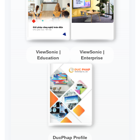
ViewSonic |
ViewSonic |
Education
Enterprise
DucPhap Profile