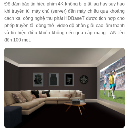
Để đảm bảo tín hiệu phim 4K không bị giật lag hay suy hao
khi truyền từ máy chủ (server) đến máy chiếu qua khoảng
cách xa, công nghệ thu phát HDBaseT được tích hợp cho
phép truyền tải đồng thời video độ phân giải cao, âm thanh
và tín hiệu điều khiển không nén qua cáp mạng LAN lên
đến 100 mét.