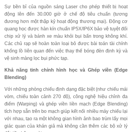
Sự bền bỉ của nguồn sáng Laser cho phép thiết bị hoạt
động lên đến 30.000 giờ ở chế độ tiêu chuẩn (tương
đương hơn một thập kỷ hoạt động thương mại). Động cơ
quang học được hàn kín chuẩn IP5X/IP6X bảo vệ tuyệt đối
chip xử lý và bánh xe màu khỏi bụi bẩn trong không khí.
Các chủ rạp sẽ hoàn toàn loại bỏ được bài toán tài chính
khổng lồ liên quan đến việc thay thế bóng đèn định kỳ và
vệ sinh màng lọc bụi phức tạp.
Khả năng tinh chỉnh hình học và Ghép viền (Edge
Blending)
Với những phòng chiếu định dạng đặc biệt (như chiếu mái
vòm, chiếu toàn cảnh 270 độ), công nghệ hiệu chỉnh đa
điểm (Warping) và ghép viền liền mạch (Edge Blending)
tích hợp sẵn trên bo mạch giúp kết nối nhiều máy chiếu lại
với nhau, tạo ra một không gian hình ảnh bao trùm lấy mọi
giác quan của khán giả mà không cần thêm các bộ xử lý