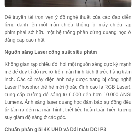
Để truyền tải trọn vẹn ý đồ nghệ thuật của các đạo diễn
lừng danh lên một màn chiếu khổng lồ, máy chiếu rạp
phim phải sở hữu một hệ thống phần cứng quang học ở
đẳng cấp cao nhất.
Nguồn sáng Laser công suất siêu phàm
Không gian rạp chiếu đòi hỏi một nguồn sáng cực kỳ mạnh
mẽ để duy trì độ rực rỡ trên màn hình kích thước hàng trăm
inch. Các cỗ máy điện ảnh này được trang bị công nghệ
Laser Phosphor thế hệ mới (hoặc đỉnh cao là RGB Laser),
cung cấp cường độ sáng từ 6.000 đến hơn 10.000 ANSI
Lumens. Ánh sáng laser quang học đảm bảo sự đồng đều
từ tâm ra đến rìa màn hình, triệt tiêu hoàn toàn hiện tượng
suy giảm độ sáng ở các góc.
Chuẩn phân giải 4K UHD và Dải màu DCI-P3