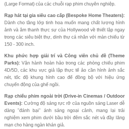
(Large Format) của các chuỗi rạp phim chuyên nghiệp.
Rạp hát tại gia siêu cao cấp (Bespoke Home Theaters):
Dành cho tầng lớp tinh hoa muốn mang chất lượng hình
ảnh và âm thanh thực sự của Hollywood về thiết lập ngay
trong các siêu biệt thự, dinh thự cá nhân với màn chiếu từ
150 - 300 inch.
Khu phức hợp giải trí và Công viên chủ đề (Theme
Parks):
Vận hành hoàn hảo trong các phòng chiếu phim
4D/5D, các khu vực giả lập thực tế ảo cần hình ảnh sắc
nét, tốc độ khung hình cao để đồng bộ với hiệu ứng
chuyển động của ghế ngồi.
Rạp chiếu phim ngoài trời (Drive-in Cinemas / Outdoor
Events):
Cường độ sáng rực rỡ của nguồn sáng Laser dễ
dàng "đánh bại" ánh sáng ngoại cảnh, mang lại trải
nghiệm xem phim dưới bầu trời đêm sắc nét và đầy lãng
mạn cho hàng ngàn khán giả.