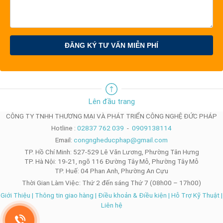
ĐĂNG KÝ TƯ VẤN MIỄN PHÍ
Lên đầu trang
CÔNG TY TNHH THƯƠNG MẠI VÀ PHÁT TRIỂN CÔNG NGHỆ ĐỨC PHÁP
Hotline :
02837 762 039
-
0909138114
Email:
congngheducphap@gmail.com
TP. Hồ Chí Minh: 527-529 Lê Văn Lương, Phường Tân Hưng
TP. Hà Nội: 19-21, ngõ 116 Đường Tây Mỗ, Phường Tây Mỗ
TP. Huế: 04 Phan Anh, Phường An Cựu
Thời Gian Làm Việc: Thứ 2 đến sáng Thứ 7 (08h00 – 17h00)
Giới Thiệu
|
Thông tin giao hàng
|
Điều khoản & Điều kiện
|
Hỗ Trợ Kỹ Thuật
|
Liên hệ