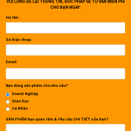
VUI LÒNG ĐỂ LẠI THÔNG TIN, ĐỨC PHÁP SẼ TƯ VẤN MIỄN PHÍ
CHO BẠN NGAY:
Họ tên:
Số điện thoại:
Email:
Bạn dùng sản phẩm cho nhu cầu?
Doanh Nghiệp
Giáo Dục
Cá Nhân
SẢN PHẨM bạn quan tâm & Yêu cầu CHI TIẾT của bạn?