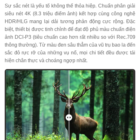
Sự sắc nét là yếu tố không thể thỏa hiệp. Chuẩn phân giải
siêu nét 4K (8.3 triệu điểm ảnh) kết hợp cùng công nghệ
HDR/HLG mang lại dải tương phản động cực rộng. Đặc
biệt, thiết bị được tinh chỉnh để đạt độ phủ màu chuẩn điện
ảnh DCI-P3 (tiêu chuẩn cao hơn rất nhiều so với Rec.709
thông thường). Từ màu đen sâu thẳm của vũ trụ bao la đến
sắc đỏ rực rỡ của những vụ nổ, mọi chi tiết đều được tái
hiện chân thực và choáng ngợp nhất.