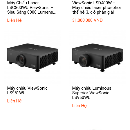
Máy Chiếu Laser
ViewSonic LSD400W –
LSC800WU ViewSonic –
Máy chiếu laser phosphor
Siêu Sáng 8000 Lumens,
thế hệ 3, độ phân giải
Chuẩn WUXGA
WXGA, chiếu linh hoạt
Liên Hệ
31.000.000 VNĐ
360°
Máy chiếu ViewSonic
Máy chiếu Luminous
LS951WU
Superior ViewSonic
LS960WU
Liên Hệ
Liên Hệ