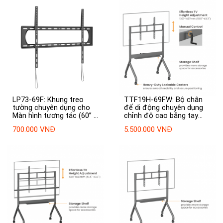
LP73-69F: Khung treo
TTF19H-69FW: Bộ chân
tường chuyên dụng cho
đế di động chuyên dụng
Màn hình tương tác (60’’ ~
chỉnh độ cao bằng tay
120’’)
cho màn hình tương
700.000 VNĐ
5.500.000 VNĐ
tác/màn hình hiển thị/ TV
chịu được trọng lượng lên
đến 90 inch / 90 kg