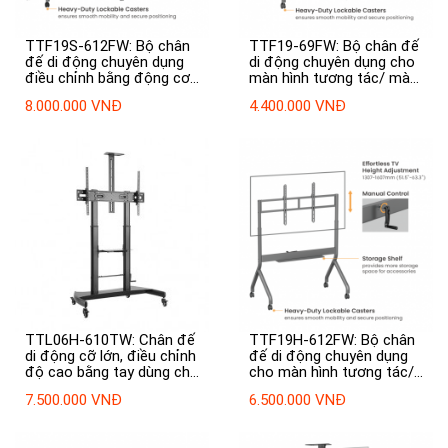
TTF19S-612FW: Bộ chân
TTF19-69FW: Bộ chân đế
đế di động chuyên dụng
di động chuyên dụng cho
điều chỉnh bằng động cơ
màn hình tương tác/ màn
điện cho màn hình tương
hình hiển thị/ TV chịu
8.000.000 VNĐ
4.400.000 VNĐ
tác / màn hình hiển thị/
được trọng lượng lên đến
TV chịu được trọng lượng
90 inch / 90 kg
lên đến 110 inch / 120 kg
TTL06H-610TW: Chân đế
TTF19H-612FW: Bộ chân
di động cỡ lớn, điều chỉnh
đế di động chuyên dụng
độ cao bằng tay dùng cho
cho màn hình tương tác/
màn hình tương tác/màn
màn hình hiển thị/ TV chịu
7.500.000 VNĐ
6.500.000 VNĐ
hình hiển thị /TV 60"-100"
được trọng lượng lên đến
110 inch / 120 kg