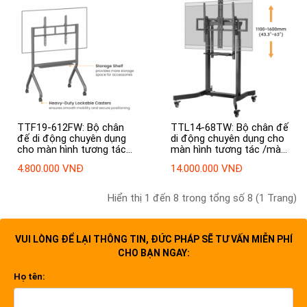
TTF19-612FW: Bộ chân
TTL14-68TW: Bộ chân đế
đế di động chuyên dụng
di động chuyên dụng cho
cho màn hình tương tác
màn hình tương tác /màn
/màn hình hiển thị / TV
hình hiển thị / TV điều
4.800.000 VNĐ
14.000.000 VNĐ
chịu được trọng lượng lên
khiển bằng động cơ điện
đến 110 inch / 120 kg
55"-100"
Hiển thị 1 đến 8 trong tổng số 8 (1 Trang)
VUI LÒNG ĐỂ LẠI THÔNG TIN, ĐỨC PHÁP SẼ TƯ VẤN MIỄN PHÍ
CHO BẠN NGAY:
Họ tên: