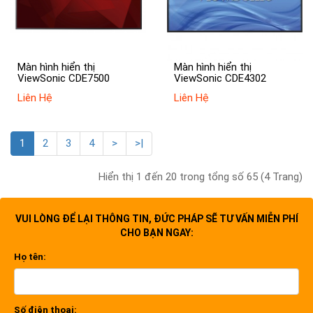
Màn hình hiển thị
Màn hình hiển thị
ViewSonic CDE7500
ViewSonic CDE4302
Liên Hệ
Liên Hệ
1
2
3
4
>
>|
Hiển thị 1 đến 20 trong tổng số 65 (4 Trang)
VUI LÒNG ĐỂ LẠI THÔNG TIN, ĐỨC PHÁP SẼ TƯ VẤN MIỄN PHÍ
CHO BẠN NGAY:
Họ tên:
Số điện thoại: