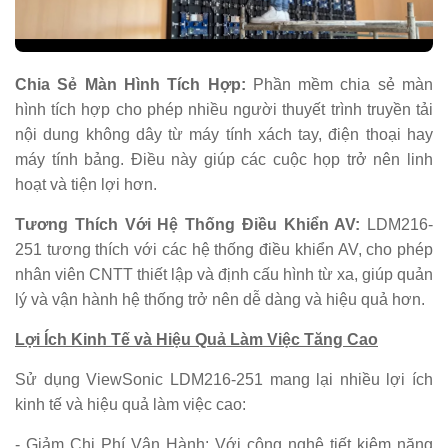
Chia Sẻ Màn Hình Tích Hợp:
Phần mềm chia sẻ màn
hình tích hợp cho phép nhiều người thuyết trình truyền tải
nội dung không dây từ máy tính xách tay, điện thoại hay
máy tính bảng. Điều này giúp các cuộc họp trở nên linh
hoạt và tiện lợi hơn.
Tương Thích Với Hệ Thống Điều Khiển AV:
LDM216-
251 tương thích với các hệ thống điều khiển AV, cho phép
nhân viên CNTT thiết lập và định cấu hình từ xa, giúp quản
lý và vận hành hệ thống trở nên dễ dàng và hiệu quả hơn.
Lợi Ích Kinh Tế và Hiệu Quả Làm Việc Tăng Cao
Sử dụng ViewSonic LDM216-251 mang lại nhiều lợi ích
kinh tế và hiệu quả làm việc cao:
- Giảm Chi Phí Vận Hành: Với công nghệ tiết kiệm năng