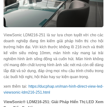
ViewSonic LDM216-251 là sự lựa chọn tuyệt vời cho các
doanh nghiệp đang tìm kiếm giải pháp hiển thị cho hội
trường hiện đại. Với kích thước khổng lồ 216 inch và thiết
kế viền siêu mỏng 10mm, màn hình này mang lại trải
nghiệm hình ảnh sống động và cuốn hút. Màn hình không
chỉ mang đến chất lượng hình ảnh sắc nét mà còn dễ dàng
lắp đặt và sử dụng, đáp ứng mọi nhu cầu trình chiếu trong
các buổi hội nghị, hội thảo hay sự kiện quan trọng.
xem thêm tại:
https://ducphap.vn/man-hinh-direct-view-led-
viewsonic-ldm216-251.html
ViewSonic® LDM216-251: Giải Pháp Hiển Thị LED Xem