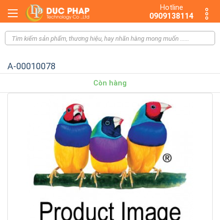
Hotline
0909138114
A-00010078
Còn hàng