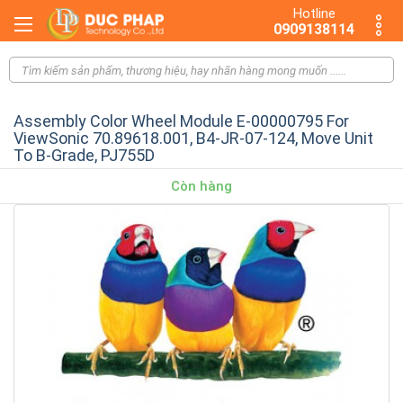
Hotline
0909138114
Assembly Color Wheel Module E-00000795 For
ViewSonic 70.89618.001, B4-JR-07-124, Move Unit
To B-Grade, PJ755D
Còn hàng