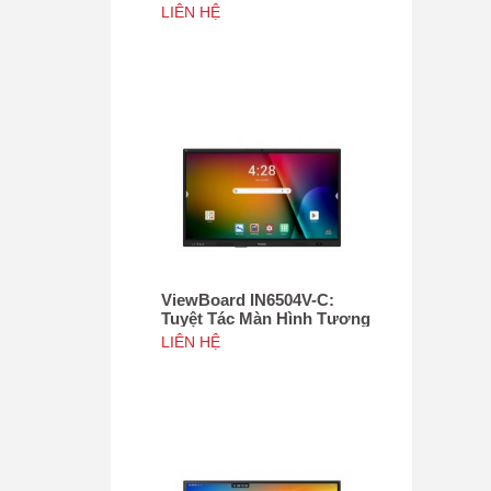
Tác 75", Tích hợp camera
LIÊN HỆ
4K độ phân giải 50MP, NFC
ViewBoard IN6504V-C:
Tuyệt Tác Màn Hình Tương
Tác 65inch, Tích hợp
LIÊN HỆ
camera 4K độ phân giải
50MP, NFC