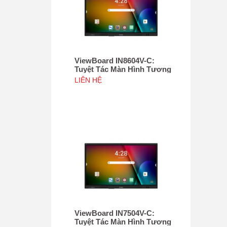
ViewBoard IN8604V-C:
Tuyệt Tác Màn Hình Tương
Tác 86", Tích hợp camera
LIÊN HỆ
4K độ phân giải 50MP, NFC
ViewBoard IN7504V-C:
Tuyệt Tác Màn Hình Tương