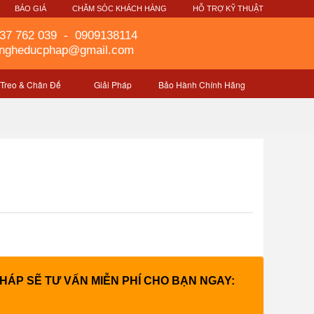
G
BÁO GIÁ
CHĂM SÓC KHÁCH HÀNG
HỖ TRỢ KỸ THUẬT
37 762 039
-
0909138114
gngheducphap@gmail.com
 Treo & Chân Đế
Giải Pháp
Bảo Hành Chính Hãng
PHÁP SẼ TƯ VẤN MIỄN PHÍ CHO BẠN NGAY: