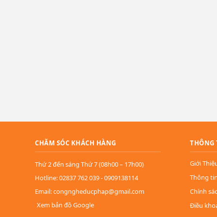
CHĂM SÓC KHÁCH HÀNG
THÔNG 
Giới Thiệ
Thứ 2 đến sáng Thứ 7 (08h00 – 17h00)
Thông ti
Hotline: 02837 762 039 - 0909138114
Email: congngheducphap@gmail.com
Chính sá
Xem bản đồ Google
Điều kho