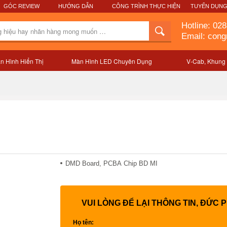
GÓC REVIEW
HƯỚNG DẪN
CÔNG TRÌNH THỰC HIỆN
TUYỂN DỤN
Hotline:
028
Email: con
n Hình Hiển Thị
Màn Hình LED Chuyên Dụng
V-Cab, Khung
Mô tả sản phẩm
DMD Board, PCBA Chip BD MI
VUI LÒNG ĐỂ LẠI THÔNG TIN, ĐỨC 
Họ tên: