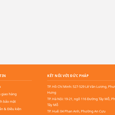
TIN
KẾT NỐI VỚI ĐỨC PHÁP
u
TP. Hồ Chí Minh: 527-529 Lê Văn Lương, Ph
Hưng
n giao hàng
TP. Hà Nội: 19-21, ngõ 116 Đường Tây Mỗ, 
ch bảo mật
Tây Mỗ
ản & Điều kiện
TP. Huế: 04 Phan Anh, Phường An Cựu