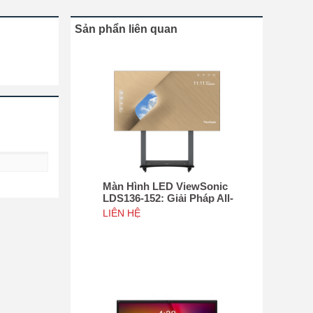
Sản phẩn liên quan
Màn Hình LED ViewSonic
LDS136-152: Giải Pháp All-
in-One Di Động Hàng Đầu
LIÊN HỆ