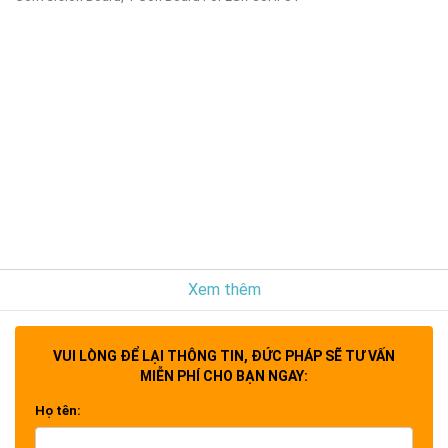
Xem thêm
VUI LÒNG ĐỂ LẠI THÔNG TIN, ĐỨC PHÁP SẼ TƯ VẤN
MIỄN PHÍ CHO BẠN NGAY:
Họ tên: