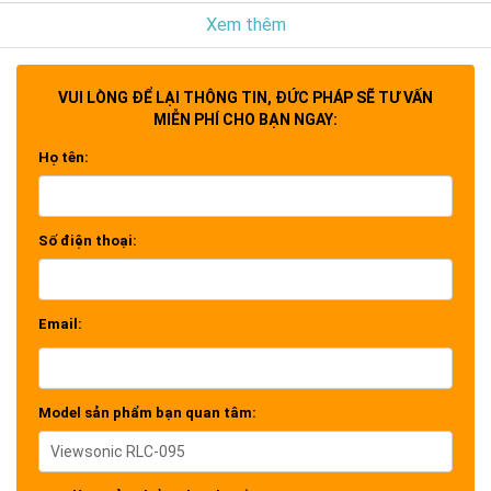
trước)
Xem thêm
Bạn đang cần mua bóng đèn máy chiếu, nhưng trên
thị trường có quá nhiều trung tâm bảo hành máy
chiếu. Đừng lo lắng, tất cả đã có Trung tâm sửa
VUI LÒNG ĐỂ LẠI THÔNG TIN, ĐỨC PHÁP SẼ TƯ VẤN
chữa Đức Pháp. Liên hệ ngay với chúng tôi để tư vấn
MIỄN PHÍ CHO BẠN NGAY:
miễn phí
Họ tên:
Số điện thoại:
Email:
Model sản phẩm bạn quan tâm: