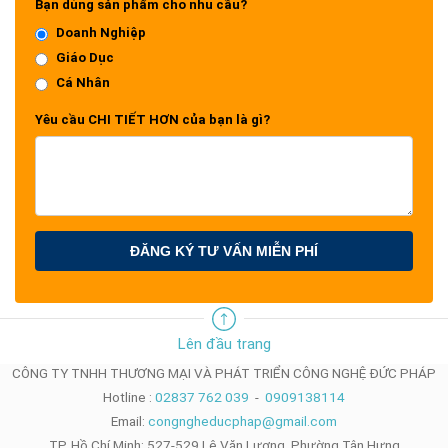
Bạn dùng sản phẩm cho nhu cầu?
Doanh Nghiệp
Giáo Dục
Cá Nhân
Yêu cầu CHI TIẾT HƠN của bạn là gì?
ĐĂNG KÝ TƯ VẤN MIỄN PHÍ
Lên đầu trang
CÔNG TY TNHH THƯƠNG MẠI VÀ PHÁT TRIỂN CÔNG NGHỆ ĐỨC PHÁP
Hotline :
02837 762 039
-
0909138114
Email:
congngheducphap@gmail.com
TP. Hồ Chí Minh: 527-529 Lê Văn Lương, Phường Tân Hưng