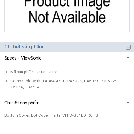
Chi tiết sản phẩm
Specs - ViewSonic
Mã sản phẩm: C-00013199
Compatible With : FAB84-4510, PA502S, PA502X, PJB522S,
T512A, TB3514
Chi tiết sản phẩm
Bottom Cover, Bot Cover_Parts_VFPD-S51B0_ROHS