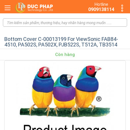
Hotline
0909138114
Bottom Cover C-00013199 For ViewSonic FAB84-
4510, PA502S, PA502X, PJB522S, T512A, TB3514
Còn hàng