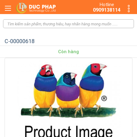
Hotline
0909138114
C-00000618
Còn hàng