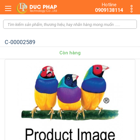
Hotline
0909138114
C-00002589
Còn hàng