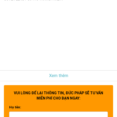
Xem thêm
VUI LÒNG ĐỂ LẠI THÔNG TIN, ĐỨC PHÁP SẼ TƯ VẤN
MIỄN PHÍ CHO BẠN NGAY:
Họ tên: