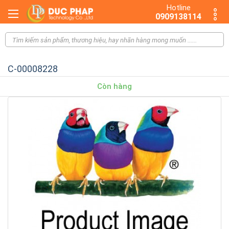
Hotline
0909138114
C-00008228
Còn hàng