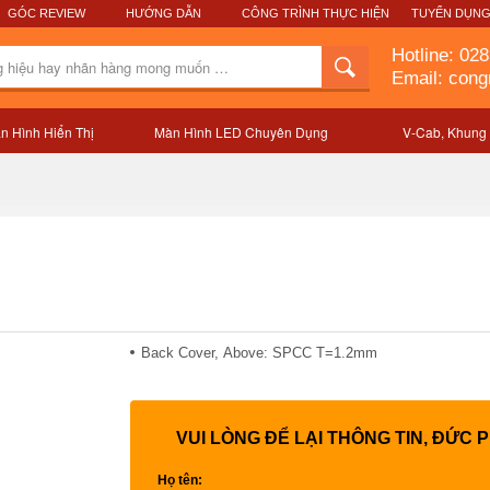
GÓC REVIEW
HƯỚNG DẪN
CÔNG TRÌNH THỰC HIỆN
TUYỂN DỤN
Hotline:
028
Email: con
n Hình Hiển Thị
Màn Hình LED Chuyên Dụng
V-Cab, Khung
Mô tả sản phẩm
Back Cover, Above: SPCC T=1.2mm
VUI LÒNG ĐỂ LẠI THÔNG TIN, ĐỨC 
Họ tên: