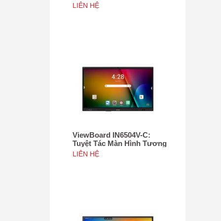
Tác 75", Tích hợp camera
LIÊN HỆ
4K độ phân giải 50MP, NFC
ViewBoard IN6504V-C:
Tuyệt Tác Màn Hình Tương
Tác 65inch, Tích hợp
LIÊN HỆ
camera 4K độ phân giải
50MP, NFC