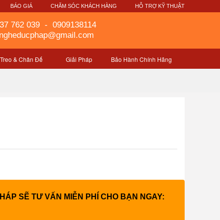
G
BÁO GIÁ
CHĂM SÓC KHÁCH HÀNG
HỖ TRỢ KỸ THUẬT
37 762 039
-
0909138114
gngheducphap@gmail.com
 Treo & Chân Đế
Giải Pháp
Bảo Hành Chính Hãng
PHÁP SẼ TƯ VẤN MIỄN PHÍ CHO BẠN NGAY: