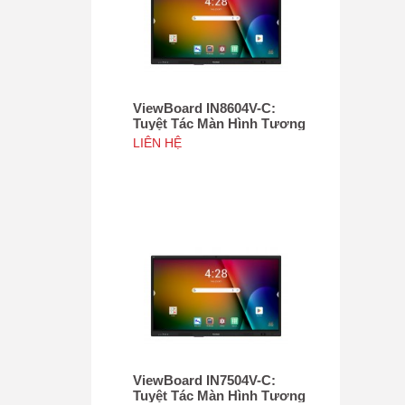
ViewBoard IN8604V-C:
Tuyệt Tác Màn Hình Tương
Tác 86", Tích hợp camera
LIÊN HỆ
4K độ phân giải 50MP, NFC
ViewBoard IN7504V-C:
Tuyệt Tác Màn Hình Tương