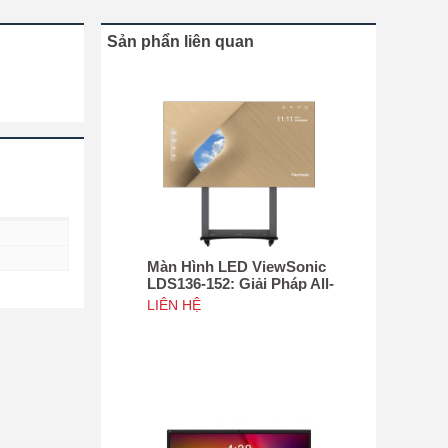
Sản phẩn liên quan
Màn Hình LED ViewSonic
LDS136-152: Giải Pháp All-
in-One Di Động Hàng Đầu
LIÊN HỆ