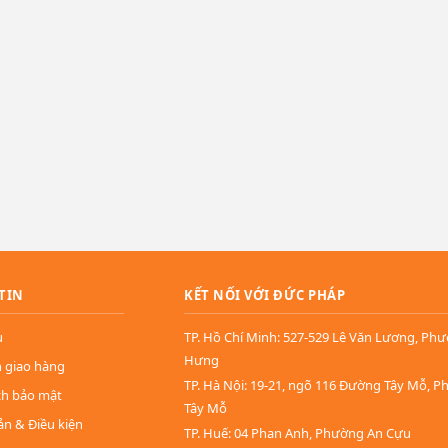
TIN
KẾT NỐI VỚI ĐỨC PHÁP
u
TP. Hồ Chí Minh: 527-529 Lê Văn Lương, Ph
Hưng
n giao hàng
TP. Hà Nội: 19-21, ngõ 116 Đường Tây Mỗ, 
ch bảo mật
Tây Mỗ
ản & Điều kiện
TP. Huế: 04 Phan Anh, Phường An Cựu