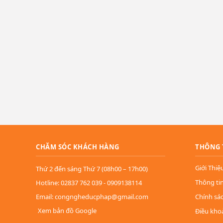
CHĂM SÓC KHÁCH HÀNG
THÔNG 
Giới Thiệ
Thứ 2 đến sáng Thứ 7 (08h00 – 17h00)
Thông ti
Hotline: 02837 762 039 - 0909138114
Email: congngheducphap@gmail.com
Chính sá
Xem bản đồ Google
Điều kho