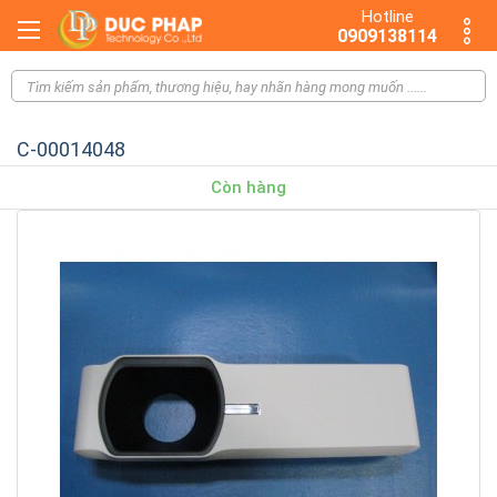
Hotline
0909138114
C-00014048
Còn hàng