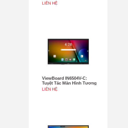
Tác 75", Tích hợp camera
LIÊN HỆ
4K độ phân giải 50MP, NFC
ViewBoard IN6504V-C:
Tuyệt Tác Màn Hình Tương
Tác 65inch, Tích hợp
LIÊN HỆ
camera 4K độ phân giải
50MP, NFC