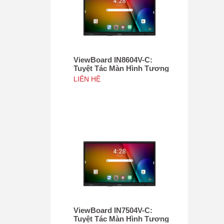
ViewBoard IN8604V-C:
Tuyệt Tác Màn Hình Tương
Tác 86", Tích hợp camera
LIÊN HỆ
4K độ phân giải 50MP, NFC
ViewBoard IN7504V-C:
Tuyệt Tác Màn Hình Tương