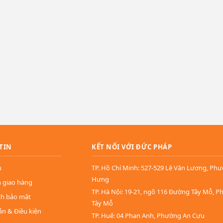
TIN
KẾT NỐI VỚI ĐỨC PHÁP
u
TP. Hồ Chí Minh: 527-529 Lê Văn Lương, Ph
Hưng
n giao hàng
TP. Hà Nội: 19-21, ngõ 116 Đường Tây Mỗ, 
ch bảo mật
Tây Mỗ
ản & Điều kiện
TP. Huế: 04 Phan Anh, Phường An Cựu