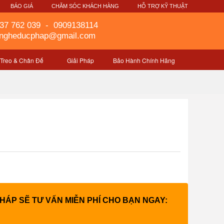
G
BÁO GIÁ
CHĂM SÓC KHÁCH HÀNG
HỖ TRỢ KỸ THUẬT
37 762 039
-
0909138114
gngheducphap@gmail.com
 Treo & Chân Đế
Giải Pháp
Bảo Hành Chính Hãng
PHÁP SẼ TƯ VẤN MIỄN PHÍ CHO BẠN NGAY: