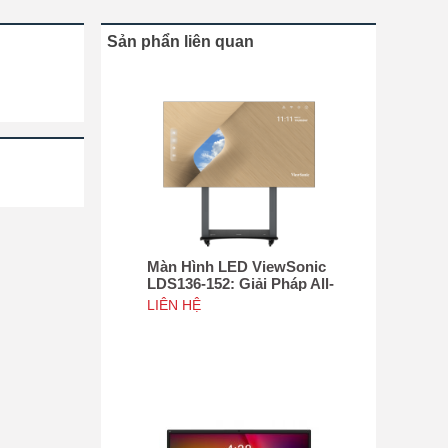
Sản phẩn liên quan
Màn Hình LED ViewSonic
LDS136-152: Giải Pháp All-
in-One Di Động Hàng Đầu
LIÊN HỆ