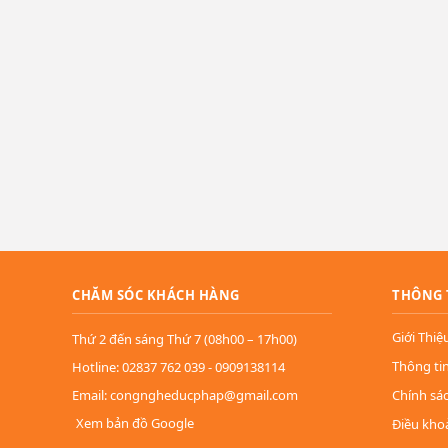
CHĂM SÓC KHÁCH HÀNG
THÔNG 
Giới Thiệ
Thứ 2 đến sáng Thứ 7 (08h00 – 17h00)
Thông ti
Hotline: 02837 762 039 - 0909138114
Email: congngheducphap@gmail.com
Chính sá
Xem bản đồ Google
Điều kho