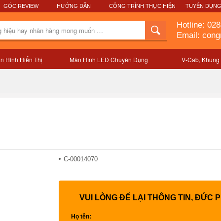
GÓC REVIEW
HƯỚNG DẪN
CÔNG TRÌNH THỰC HIỆN
TUYỂN DỤN
Hotline:
028
Email: con
n Hình Hiển Thị
Màn Hình LED Chuyên Dụng
V-Cab, Khung
Mô tả sản phẩm
C-00014070
VUI LÒNG ĐỂ LẠI THÔNG TIN, ĐỨC 
Họ tên: