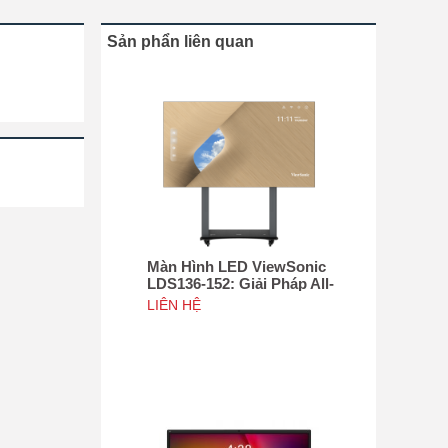
Sản phẩn liên quan
Màn Hình LED ViewSonic
LDS136-152: Giải Pháp All-
in-One Di Động Hàng Đầu
LIÊN HỆ