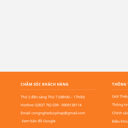
CHĂM SÓC KHÁCH HÀNG
THÔNG 
Giới Thiệ
Thứ 2 đến sáng Thứ 7 (08h00 – 17h00)
Thông ti
Hotline: 02837 762 039 - 0909138114
Email: congngheducphap@gmail.com
Chính sá
Xem bản đồ Google
Điều kho