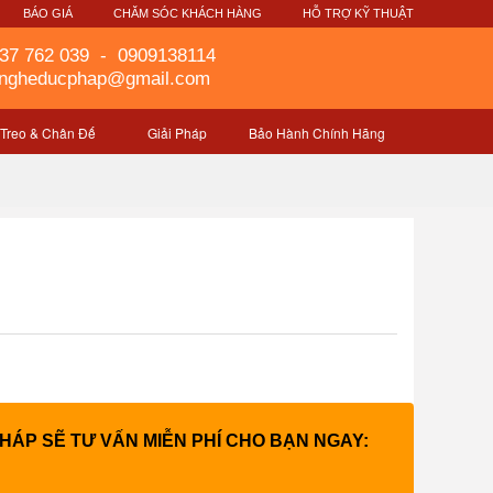
G
BÁO GIÁ
CHĂM SÓC KHÁCH HÀNG
HỖ TRỢ KỸ THUẬT
37 762 039
-
0909138114
gngheducphap@gmail.com
 Treo & Chân Đế
Giải Pháp
Bảo Hành Chính Hãng
PHÁP SẼ TƯ VẤN MIỄN PHÍ CHO BẠN NGAY: