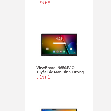
Tác 75", Tích hợp camera
LIÊN HỆ
4K độ phân giải 50MP, NFC
ViewBoard IN6504V-C:
Tuyệt Tác Màn Hình Tương
Tác 65inch, Tích hợp
LIÊN HỆ
camera 4K độ phân giải
50MP, NFC