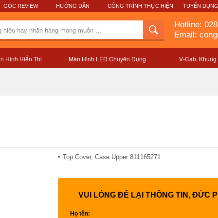
GÓC REVIEW
HƯỚNG DẪN
CÔNG TRÌNH THỰC HIỆN
TUYỂN DỤN
Hotline:
028
Email: con
n Hình Hiển Thị
Màn Hình LED Chuyên Dụng
V-Cab, Khung
Mô tả sản phẩm
Top Cover, Case Upper 811165271
VUI LÒNG ĐỂ LẠI THÔNG TIN, ĐỨC 
Họ tên: