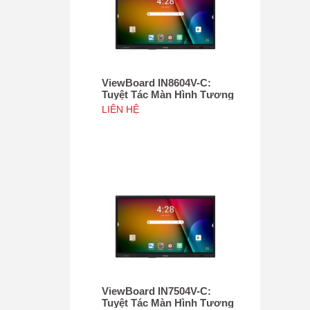
ViewBoard IN8604V-C:
Tuyệt Tác Màn Hình Tương
Tác 86", Tích hợp camera
LIÊN HỆ
4K độ phân giải 50MP, NFC
ViewBoard IN7504V-C:
Tuyệt Tác Màn Hình Tương