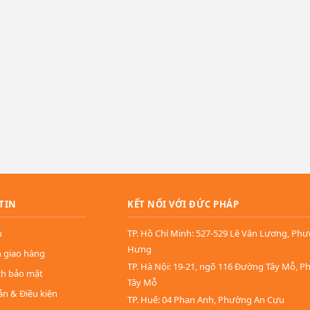
TIN
KẾT NỐI VỚI ĐỨC PHÁP
u
TP. Hồ Chí Minh: 527-529 Lê Văn Lương, Ph
Hưng
n giao hàng
TP. Hà Nội: 19-21, ngõ 116 Đường Tây Mỗ, 
ch bảo mật
Tây Mỗ
ản & Điều kiện
TP. Huế: 04 Phan Anh, Phường An Cựu