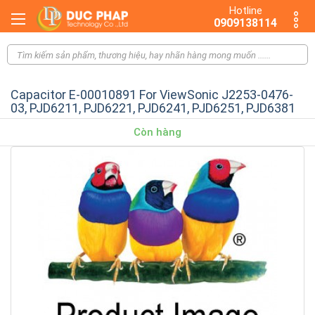
Hotline
0909138114
Capacitor E-00010891 For ViewSonic J2253-0476-
03, PJD6211, PJD6221, PJD6241, PJD6251, PJD6381
Còn hàng