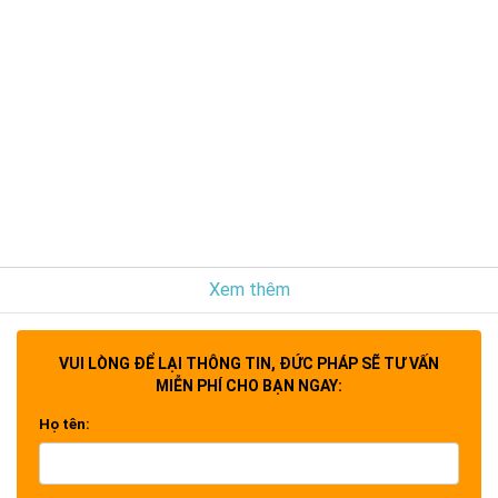
Xem thêm
VUI LÒNG ĐỂ LẠI THÔNG TIN, ĐỨC PHÁP SẼ TƯ VẤN
MIỄN PHÍ CHO BẠN NGAY:
Họ tên: