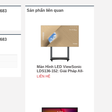
Sản phẩn liên quan
6683
6683
Màn Hình LED ViewSonic
LDS136-152: Giải Pháp All-
in-One Di Động Hàng Đầu
LIÊN HỆ