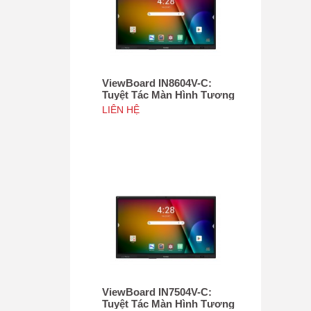
ViewBoard IN8604V-C:
Tuyệt Tác Màn Hình Tương
Tác 86", Tích hợp camera
LIÊN HỆ
4K độ phân giải 50MP, NFC
ViewBoard IN7504V-C:
Tuyệt Tác Màn Hình Tương