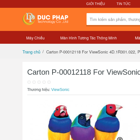
GIỚI THIỆU
TIN TỨC
Máy Chiếu
Màn Hình Tương Tác Thông Minh
Mà
Tổng quan sản phẩm
Carton P-00012118 For ViewSonic 4D.1R301.022,
Trang chủ
Carton P-00012118 For ViewSon
Thương hiệu:
ViewSonic