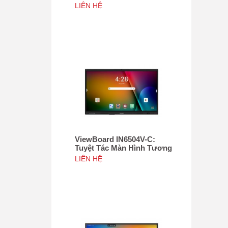
Tác 75", Tích hợp camera
LIÊN HỆ
4K độ phân giải 50MP, NFC
ViewBoard IN6504V-C:
Tuyệt Tác Màn Hình Tương
Tác 65inch, Tích hợp
LIÊN HỆ
camera 4K độ phân giải
50MP, NFC