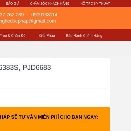
G
BÁO GIÁ
CHĂM SÓC KHÁCH HÀNG
HỖ TRỢ KỸ THUẬT
37 762 039
-
0909138114
gngheducphap@gmail.com
 Treo & Chân Đế
Giải Pháp
Bảo Hành Chính Hãng
D6383S, PJD6683
PHÁP SẼ TƯ VẤN MIỄN PHÍ CHO BẠN NGAY: