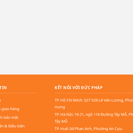
TIN
KẾT NỐI VỚI ĐỨC PHÁP
u
TP. Hồ Chí Minh: 527-529 Lê Văn Lương, Ph
Hưng
n giao hàng
TP. Hà Nội: 19-21, ngõ 116 Đường Tây Mỗ, 
ch bảo mật
Tây Mỗ
ản & Điều kiện
TP. Huế: 04 Phan Anh, Phường An Cựu