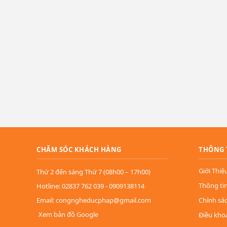
CHĂM SÓC KHÁCH HÀNG
THÔNG 
Giới Thiệ
Thứ 2 đến sáng Thứ 7 (08h00 – 17h00)
Thông ti
Hotline: 02837 762 039 - 0909138114
Email: congngheducphap@gmail.com
Chính sá
Xem bản đồ Google
Điều kho