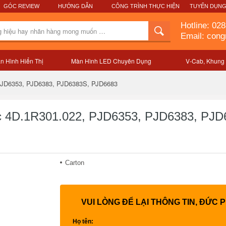
GÓC REVIEW
HƯỚNG DẪN
CÔNG TRÌNH THỰC HIỆN
TUYỂN DỤN
Hotline:
028
Email: con
n Hình Hiển Thị
Màn Hình LED Chuyên Dụng
V-Cab, Khung
Mô tả sản phẩm
 PJD6353, PJD6383, PJD6383S, PJD6683
ic 4D.1R301.022, PJD6353, PJD6383, PJ
Carton
VUI LÒNG ĐỂ LẠI THÔNG TIN, ĐỨC 
Họ tên: