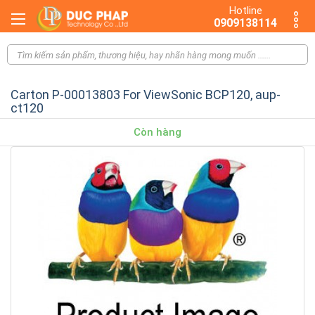
Hotline
0909138114
Carton P-00013803 For ViewSonic BCP120, aup-
ct120
Còn hàng