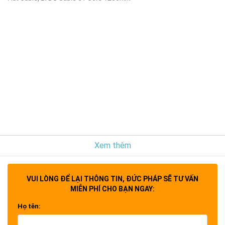
Xem thêm
VUI LÒNG ĐỂ LẠI THÔNG TIN, ĐỨC PHÁP SẼ TƯ VẤN
MIỄN PHÍ CHO BẠN NGAY:
Họ tên: