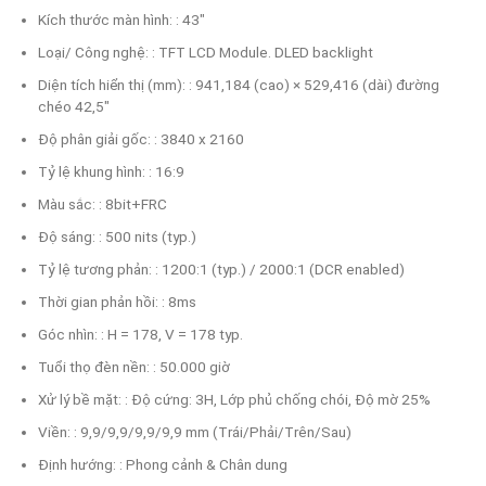
Kích thước màn hình: : 43"
Loại/ Công nghệ: : TFT LCD Module. DLED backlight
Diện tích hiển thị (mm): : 941,184 (cao) × 529,416 (dài) đường
chéo 42,5"
Độ phân giải gốc: : 3840 x 2160
Tỷ lệ khung hình: : 16:9
Màu sắc: : 8bit+FRC
Độ sáng: : 500 nits (typ.)
Tỷ lệ tương phản: : 1200:1 (typ.) / 2000:1 (DCR enabled)
Thời gian phản hồi: : 8ms
Góc nhìn: : H = 178, V = 178 typ.
Tuổi thọ đèn nền: : 50.000 giờ
Xử lý bề mặt: : Độ cứng: 3H, Lớp phủ chống chói, Độ mờ 25%
Viền: : 9,9/9,9/9,9/9,9 mm (Trái/Phải/Trên/Sau)
Định hướng: : Phong cảnh & Chân dung