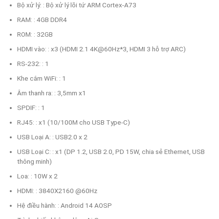
Bộ xử lý: : Bộ xử lý lõi tứ ARM Cortex-A73
RAM: : 4GB DDR4
ROM: : 32GB
HDMI vào: : x3 (HDMI 2.1 4K@60Hz*3, HDMI 3 hỗ trợ ARC)
RS-232: : 1
Khe cắm WiFi: : 1
Âm thanh ra: : 3,5mm x1
SPDIF: : 1
RJ45: : x1 (10/100M cho USB Type-C)
USB Loại A: : USB2.0 x 2
USB Loại C: : x1 (DP 1.2, USB 2.0, PD 15W, chia sẻ Ethernet, USB
thông minh)
Loa: : 10W x 2
HDMI: : 3840X2160 @60Hz
Hệ điều hành: : Android 14 AOSP