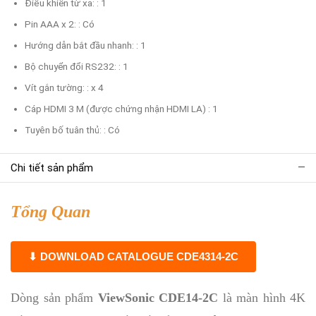
Điều khiển từ xa: : 1
Pin AAA x 2: : Có
Hướng dẫn bắt đầu nhanh: : 1
Bộ chuyển đổi RS232: : 1
Vít gắn tường: : x 4
Cáp HDMI 3 M (được chứng nhận HDMI LA) : 1
Tuyên bố tuân thủ: : Có
Chi tiết sản phẩm
Tổng Quan
⬇ DOWNLOAD CATALOGUE CDE4314-2C
Dòng sản phẩm
ViewSonic CDE14-2C
là màn hình 4K