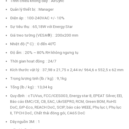
Trình chiếu không dây: : AirSync
Quản lý thiết bị: : Manager
Điện áp: : 100-240VAC +/- 10%
Sự tiêu thụ: : 65,18W với Energy Star
Giá treo tường (VESA®): : 200x200 mm
Nhiệt độ (º C): : 0 đến 40℃
Độ ẩm: : 20% ~ 80% RH không ngưng tụ
Thời gian hoạt động: : 24/7
Kích thước vật lý: : 37,98 x 21,75 x 2,44 in/ 964,6 x 552,5 x 62 mm
Trọng lượng tịnh (lb / kg): : 9,1kg
Tổng (lb / kg): : 13,04 kg
Quy định: : cTUVus, FCC/ICES003, Energy star 8, EPEAT Silver, EEI,
Báo cáo EMC/CE, CB, EAC, UkrSEPRO, RCM, Green BOM, RoHS
DoC, ErP-Eco, REACH DoC, SCIP, báo cáo WEEE, Phụ lục I, Phụ lục
II, TPCH DoC, Chất thải đóng gói, CA65 DoC
Dây nguồn 3M: : 1