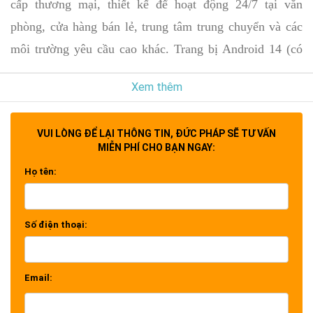
cấp thương mại, thiết kế để hoạt động 24/7 tại văn
phòng, cửa hàng bán lẻ, trung tâm trung chuyển và các
môi trường yêu cầu cao khác. Trang bị Android 14 (có
thể nâng cấp lên Android 16) và SoC lõi tứ với RAM 4
Xem thêm
GB, màn hình hỗ trợ đa nhiệm mượt mà và khởi động
nhanh để hiển thị nội dung ngay lập tức. Với độ sáng
VUI LÒNG ĐỂ LẠI THÔNG TIN, ĐỨC PHÁP SẼ TƯ VẤN
500 nit và hỗ trợ cả chế độ ngang và dọc, thiết bị mang
MIỄN PHÍ CHO BẠN NGAY:
lại hình ảnh sắc nét, ấn tượng cho thuyết trình và biển
Họ tên:
báo.
Phát lại phương tiện USB liên tục với khả năng tự động
Số điện thoại:
chuyển đổi dự phòng tín hiệu đảm bảo nội dung hiển thị
không bị gián đoạn, ngay cả khi nguồn chính gặp sự cố.
Dành cho các chuyên gia CNTT và AV,
Email:
ViewSonic
CDE4314-2C
tích hợp liền mạch với các hệ thống điều