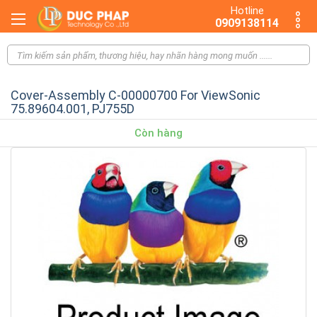
Hotline
0909138114
Cover-Assembly C-00000700 For ViewSonic
75.89604.001, PJ755D
Còn hàng