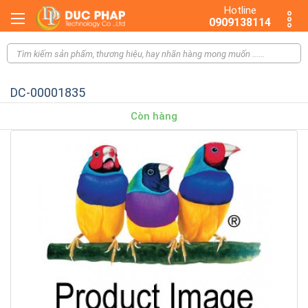
Hotline
0909138114
DC-00001835
Còn hàng