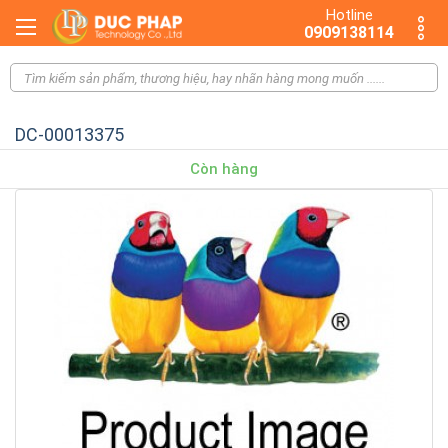
Hotline
0909138114
DC-00013375
Còn hàng