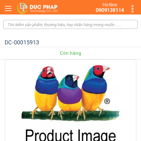
Hotline
0909138114
DC-00015913
Còn hàng