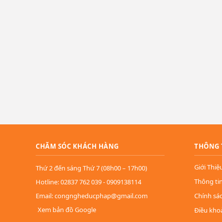
CHĂM SÓC KHÁCH HÀNG
THÔNG 
Giới Thiệ
Thứ 2 đến sáng Thứ 7 (08h00 – 17h00)
Thông ti
Hotline: 02837 762 039 - 0909138114
Email: congngheducphap@gmail.com
Chính sá
Xem bản đồ Google
Điều kho