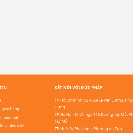
TIN
KẾT NỐI VỚI ĐỨC PHÁP
u
TP. Hồ Chí Minh: 527-529 Lê Văn Lương, Ph
Hưng
n giao hàng
TP. Hà Nội: 19-21, ngõ 116 Đường Tây Mỗ, 
ch bảo mật
Tây Mỗ
ản & Điều kiện
TP. Huế: 04 Phan Anh, Phường An Cựu