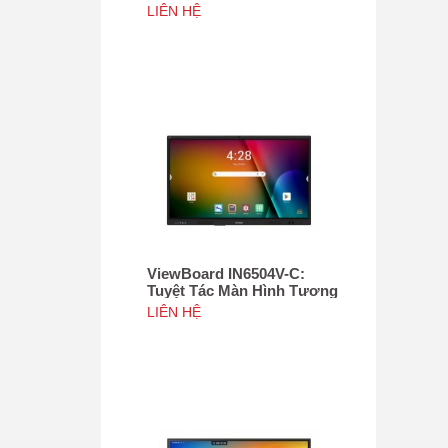
Tác 75", Tích hợp camera
LIÊN HỆ
4K độ phân giải 50MP, NFC
ViewBoard IN6504V-C:
Tuyệt Tác Màn Hình Tương
Tác 65inch, Tích hợp
LIÊN HỆ
camera 4K độ phân giải
50MP, NFC