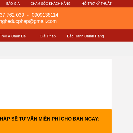
G
BÁO GIÁ
CHĂM SÓC KHÁCH HÀNG
HỖ TRỢ KỸ THUẬT
37 762 039
-
0909138114
gngheducphap@gmail.com
 Treo & Chân Đế
Giải Pháp
Bảo Hành Chính Hãng
PHÁP SẼ TƯ VẤN MIỄN PHÍ CHO BẠN NGAY: