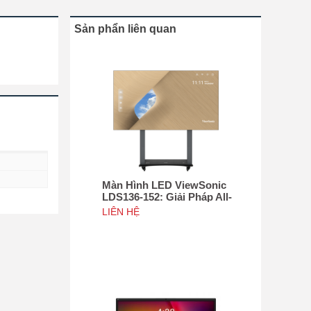
Sản phẩn liên quan
Màn Hình LED ViewSonic
LDS136-152: Giải Pháp All-
in-One Di Động Hàng Đầu
LIÊN HỆ