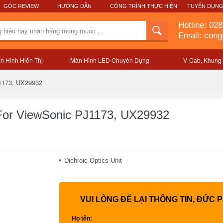
GÓC REVIEW
HƯỚNG DẪN
CÔNG TRÌNH THỰC HIỆN
TUYỂN DỤN
Hotline:
028
Email: con
n Hình Hiển Thị
Màn Hình LED Chuyên Dụng
V-Cab, Khung
Mô tả sản phẩm
J1173, UX29932
 For ViewSonic PJ1173, UX29932
Dichroic Optics Unit
VUI LÒNG ĐỂ LẠI THÔNG TIN, ĐỨC 
Họ tên: