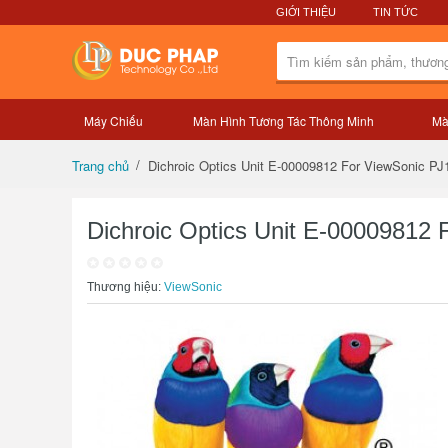
GIỚI THIỆU
TIN TỨC
Máy Chiếu
Màn Hình Tương Tác Thông Minh
Mà
Tổng quan sản phẩm
Dichroic Optics Unit E-00009812 For ViewSonic P
Trang chủ
Dichroic Optics Unit E-00009812
Thương hiệu:
ViewSonic