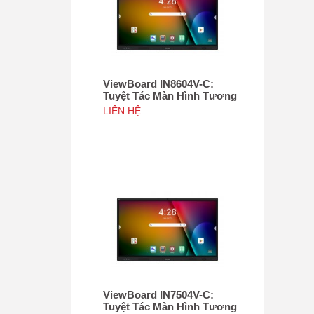
ViewBoard IN8604V-C:
Tuyệt Tác Màn Hình Tương
Tác 86", Tích hợp camera
LIÊN HỆ
4K độ phân giải 50MP, NFC
ViewBoard IN7504V-C:
Tuyệt Tác Màn Hình Tương