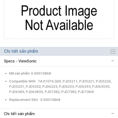
Chi tiết sản phẩm
Specs - ViewSonic
Mã sản phẩm: E-00010868
Compatible With : 7A.01076.Q00, PJD5211, PJD5221, PJD5226,
PJD5231, PJD5352, PJD6223, PJD6253, PJD6353, PJD6353S,
PJD6383, PJD6383S, PJD7382, PJD7383, PJD7383I
Replacement SKU : E-00010868
Chi tiết sản phẩm