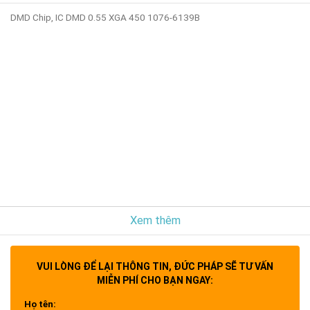
DMD Chip, IC DMD 0.55 XGA 450 1076-6139B
Xem thêm
VUI LÒNG ĐỂ LẠI THÔNG TIN, ĐỨC PHÁP SẼ TƯ VẤN
MIỄN PHÍ CHO BẠN NGAY:
Họ tên: