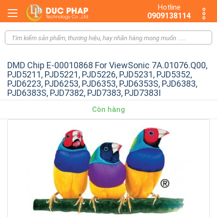
Hotline
0909138114
DMD Chip E-00010868 For ViewSonic 7A.01076.Q00,
PJD5211, PJD5221, PJD5226, PJD5231, PJD5352,
PJD6223, PJD6253, PJD6353, PJD6353S, PJD6383,
PJD6383S, PJD7382, PJD7383, PJD7383I
Còn hàng