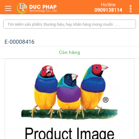
Hotline
0909138114
E-00008416
Còn hàng