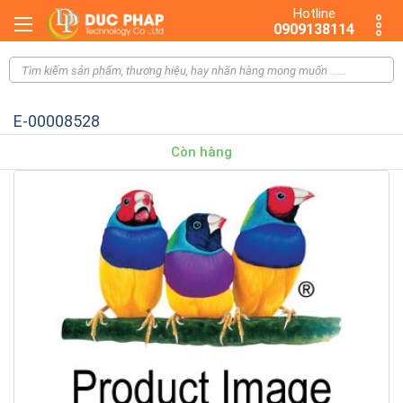
Hotline
0909138114
E-00008528
Còn hàng