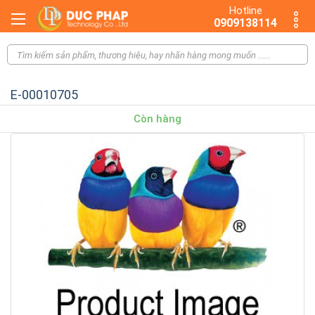
Hotline
0909138114
E-00010705
Còn hàng