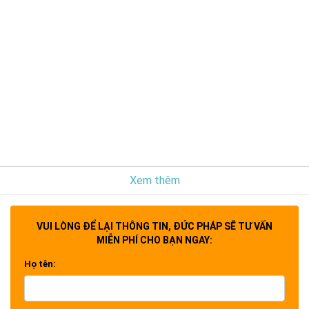
Xem thêm
VUI LÒNG ĐỂ LẠI THÔNG TIN, ĐỨC PHÁP SẼ TƯ VẤN
MIỄN PHÍ CHO BẠN NGAY:
Họ tên: