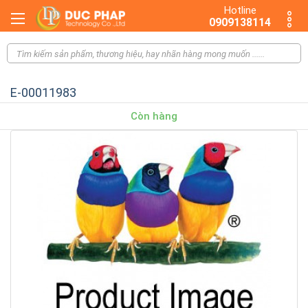
Hotline
0909138114
E-00011983
Còn hàng