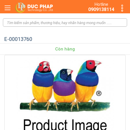
Hotline
0909138114
E-00013760
Còn hàng