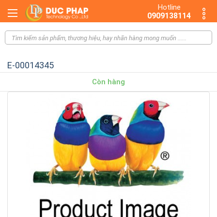
Hotline
0909138114
E-00014345
Còn hàng