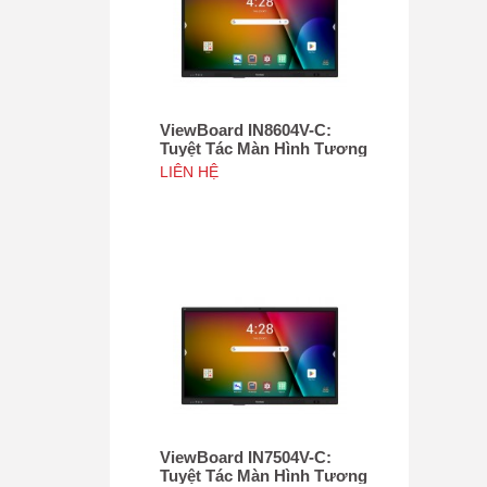
ViewBoard IN8604V-C:
Tuyệt Tác Màn Hình Tương
Tác 86", Tích hợp camera
LIÊN HỆ
4K độ phân giải 50MP, NFC
ViewBoard IN7504V-C:
Tuyệt Tác Màn Hình Tương