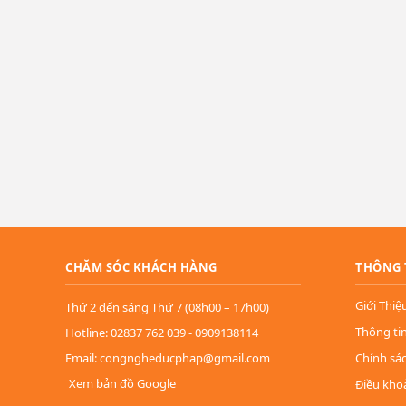
CHĂM SÓC KHÁCH HÀNG
THÔNG 
Giới Thiệ
Thứ 2 đến sáng Thứ 7 (08h00 – 17h00)
Thông ti
Hotline: 02837 762 039 - 0909138114
Email: congngheducphap@gmail.com
Chính sá
Xem bản đồ Google
Điều kho