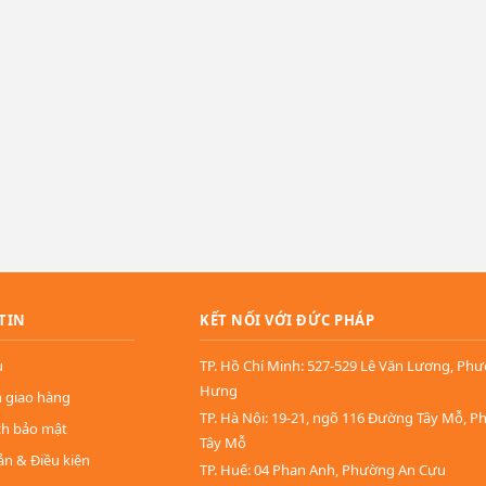
TIN
KẾT NỐI VỚI ĐỨC PHÁP
u
TP. Hồ Chí Minh: 527-529 Lê Văn Lương, Ph
Hưng
n giao hàng
TP. Hà Nội: 19-21, ngõ 116 Đường Tây Mỗ, 
ch bảo mật
Tây Mỗ
ản & Điều kiện
TP. Huế: 04 Phan Anh, Phường An Cựu