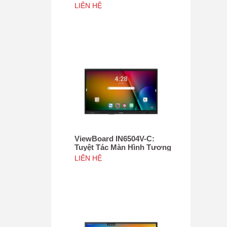
Tác 75", Tích hợp camera
LIÊN HỆ
4K độ phân giải 50MP, NFC
ViewBoard IN6504V-C:
Tuyệt Tác Màn Hình Tương
Tác 65inch, Tích hợp
LIÊN HỆ
camera 4K độ phân giải
50MP, NFC