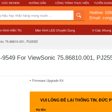
GÓC REVIEW
HƯỚNG DẪN
CÔNG TRÌNH THỰC HIỆN
TUYỂN DỤN
Hotline:
028
Email: con
n Hình Hiển Thị
Màn Hình LED Chuyên Dụng
V-Cab, Khung
Mô tả sản phẩm
nic 75.86810.001, PJ255D
-9549 For ViewSonic 75.86810.001, PJ25
Firmware Upgrade Kit
VUI LÒNG ĐỂ LẠI THÔNG TIN, ĐỨC 
Họ tên: