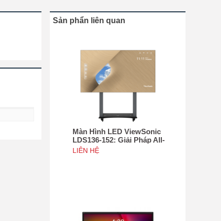
Sản phẩn liên quan
Màn Hình LED ViewSonic
LDS136-152: Giải Pháp All-
in-One Di Động Hàng Đầu
LIÊN HỆ