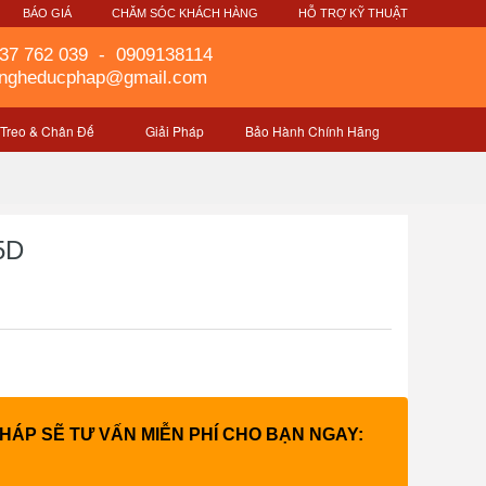
G
BÁO GIÁ
CHĂM SÓC KHÁCH HÀNG
HỖ TRỢ KỸ THUẬT
37 762 039
-
0909138114
gngheducphap@gmail.com
 Treo & Chân Đế
Giải Pháp
Bảo Hành Chính Hãng
5D
PHÁP SẼ TƯ VẤN MIỄN PHÍ CHO BẠN NGAY: