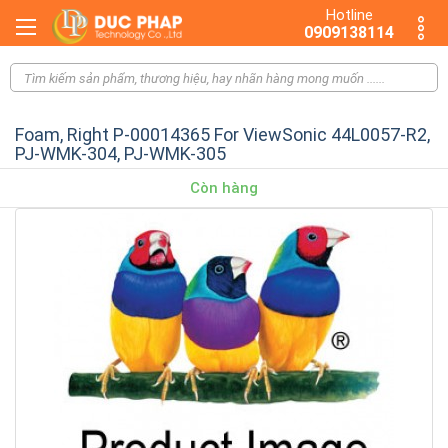
Hotline
0909138114
Foam, Right P-00014365 For ViewSonic 44L0057-R2,
PJ-WMK-304, PJ-WMK-305
Còn hàng