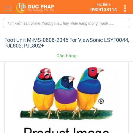
Hotline
0909138114
Foot Unit M-MS-0808-2045 For ViewSonic LSYF0044,
PJL802, PJL802+
Còn hàng