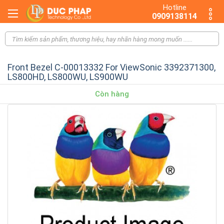
Hotline
0909138114
Front Bezel C-00013332 For ViewSonic 3392371300,
LS800HD, LS800WU, LS900WU
Còn hàng