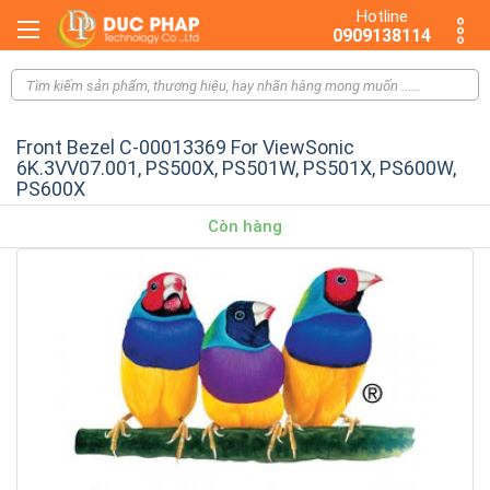
Hotline
0909138114
Front Bezel C-00013369 For ViewSonic
6K.3VV07.001, PS500X, PS501W, PS501X, PS600W,
PS600X
Còn hàng