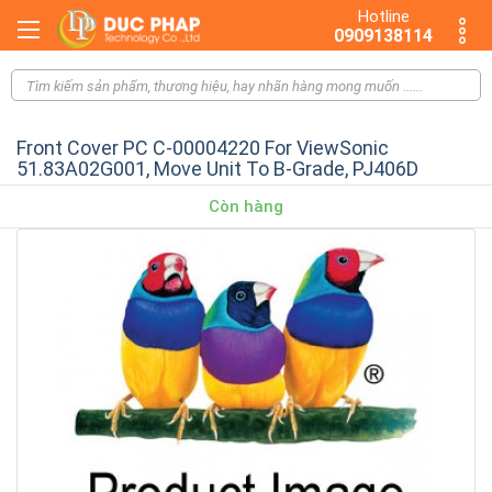
Hotline
0909138114
Front Cover PC C-00004220 For ViewSonic
51.83A02G001, Move Unit To B-Grade, PJ406D
Còn hàng