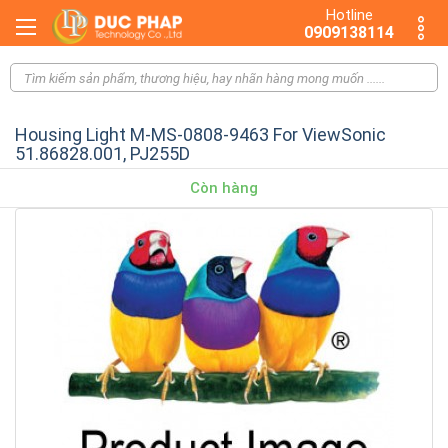
Hotline
0909138114
Housing Light M-MS-0808-9463 For ViewSonic
51.86828.001, PJ255D
Còn hàng