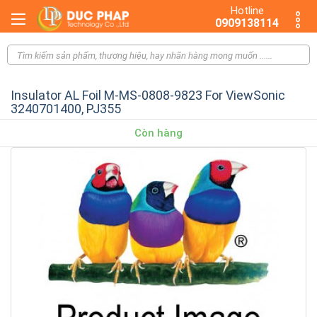
Hotline
0909138114
Insulator AL Foil M-MS-0808-9823 For ViewSonic
3240701400, PJ355
Còn hàng