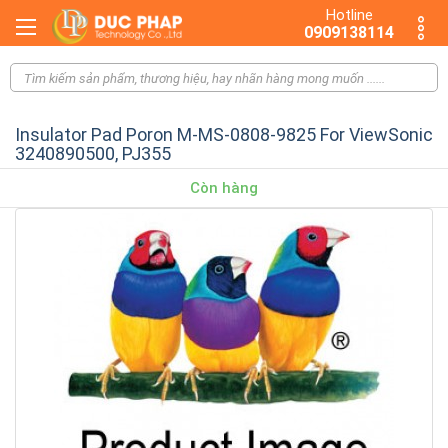
Hotline
0909138114
Insulator Pad Poron M-MS-0808-9825 For ViewSonic
3240890500, PJ355
Còn hàng