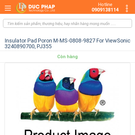
Hotline
0909138114
Insulator Pad Poron M-MS-0808-9827 For ViewSonic
3240890700, PJ355
Còn hàng