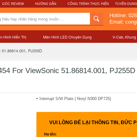
GÓC REVIEW
HƯỚNG DẪN
CÔNG TRÌNH THỰC HIỆN
TUYỂN DỤN
Hotline:
028
Email: con
n Hình Hiển Thị
Màn Hình LED Chuyên Dụng
V-Cab, Khung
Mô tả sản phẩm
c 51.86814.001, PJ255D
454 For ViewSonic 51.86814.001, PJ255D
Interrupt S/W Plate ( Noryl N300 DP725)
VUI LÒNG ĐỂ LẠI THÔNG TIN, ĐỨC 
Họ tên: