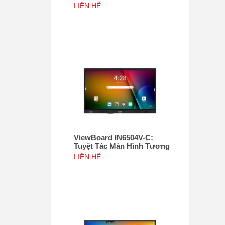
Tác 75", Tích hợp camera
LIÊN HỆ
4K độ phân giải 50MP, NFC
ViewBoard IN6504V-C:
Tuyệt Tác Màn Hình Tương
Tác 65inch, Tích hợp
LIÊN HỆ
camera 4K độ phân giải
50MP, NFC