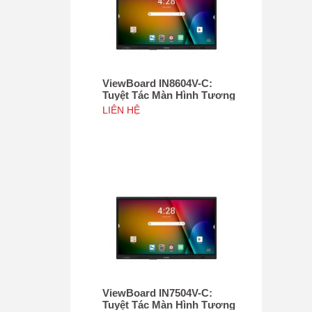
ViewBoard IN8604V-C:
Tuyệt Tác Màn Hình Tương
Tác 86", Tích hợp camera
LIÊN HỆ
4K độ phân giải 50MP, NFC
ViewBoard IN7504V-C:
Tuyệt Tác Màn Hình Tương