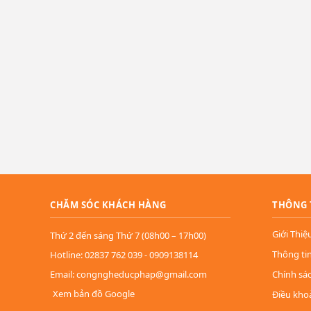
CHĂM SÓC KHÁCH HÀNG
THÔNG 
Giới Thiệ
Thứ 2 đến sáng Thứ 7 (08h00 – 17h00)
Thông ti
Hotline: 02837 762 039 - 0909138114
Email: congngheducphap@gmail.com
Chính sá
Xem bản đồ Google
Điều kho