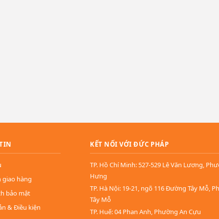
TIN
KẾT NỐI VỚI ĐỨC PHÁP
u
TP. Hồ Chí Minh: 527-529 Lê Văn Lương, Ph
Hưng
n giao hàng
TP. Hà Nội: 19-21, ngõ 116 Đường Tây Mỗ, 
ch bảo mật
Tây Mỗ
ản & Điều kiện
TP. Huế: 04 Phan Anh, Phường An Cựu