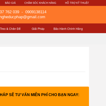
G
BÁO GIÁ
CHĂM SÓC KHÁCH HÀNG
HỖ TRỢ KỸ THUẬT
37 762 039
-
0909138114
gngheducphap@gmail.com
 Treo & Chân Đế
Giải Pháp
Bảo Hành Chính Hãng
PHÁP SẼ TƯ VẤN MIỄN PHÍ CHO BẠN NGAY: