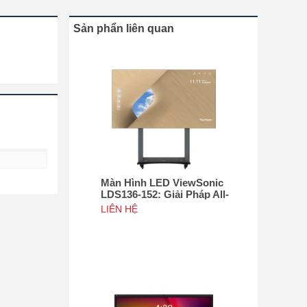
Sản phẩn liên quan
Màn Hình LED ViewSonic
LDS136-152: Giải Pháp All-
in-One Di Động Hàng Đầu
LIÊN HỆ