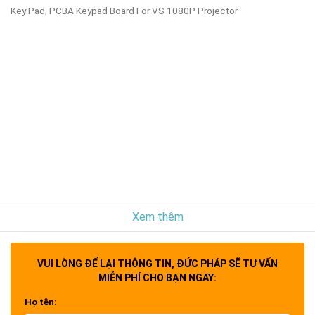
Key Pad, PCBA Keypad Board For VS 1080P Projector
Xem thêm
VUI LÒNG ĐỂ LẠI THÔNG TIN, ĐỨC PHÁP SẼ TƯ VẤN
MIỄN PHÍ CHO BẠN NGAY:
Họ tên: